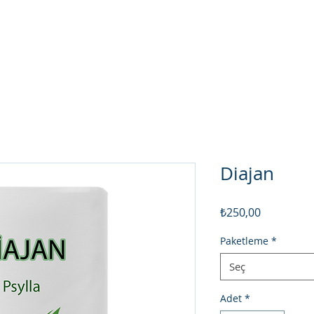
MES Madencilik
Diatomit
Galeri
İLETİŞİM
Diajan
Fiyat
₺250,00
Paketleme
*
Seç
Adet
*