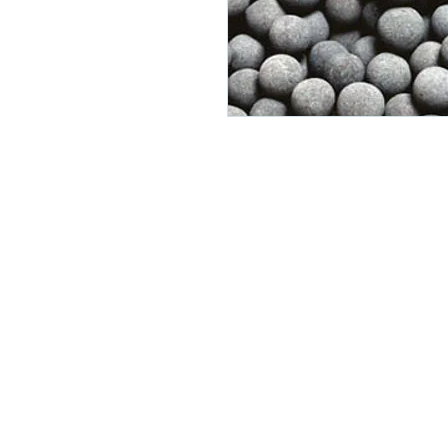
© 2020 MES MADENCİLİK
Antalya, Türkiye
T: 0090 553 321 96 47
M:
erencanak@hotmail.com